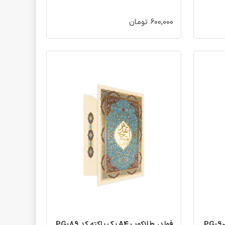
600,000 تومان
فولدر طلاکوب A4 یک پاکته کد PG-89