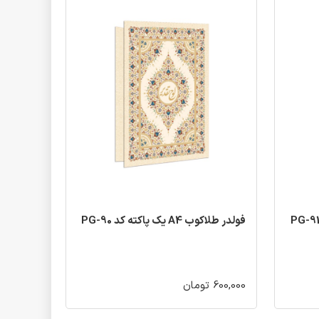
فولدر طلاکوب A4 یک پاکته کد PG-90
600,000 تومان