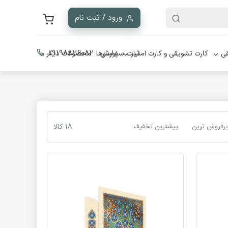
ورود / ثبت نام
ثبت سفارش :
09198826082
ی
کارت تشویقی و کارت امتیاز
پوسترها
محصولات دیگر
پرفروش ترین
بیشترین تخفیف
18 کالا