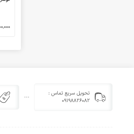
نوشته)
کارت تبریک نقاشی
کارت تبریک هفت سین
600,000 تو
کارت پستال طلاکوب نوروز
دعاهای طلقی
دعای طلقی تک برگ
دعای طلقی دو برگ
دعای طلقی سه برگ
کارت تشویقی و کارت امتیاز
کارت امتیاز عددی
کارت امتیاز تشویقی
تحویل سریع تماس :
09198826082
محصولات دیگر
آلبوم بله برون
پوسترها
کتاب ها
کتاب ها