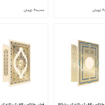
مان
600,000 تومان
A4 یک پاکته کد PG-100
فولدر طلاکوب A4 یک پاکته کد PG-90