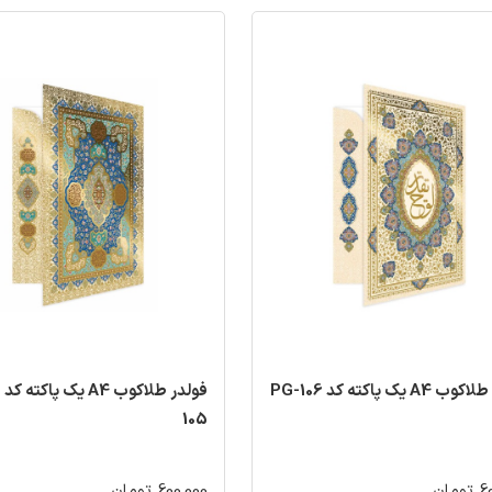
A4 یک پاکته کد PG-106
فو
105
مان
600,000 تومان