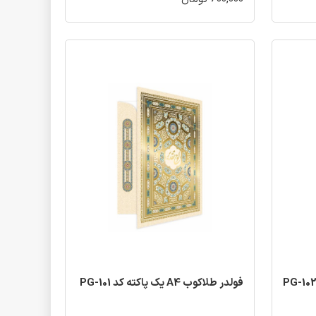
فولدر طلاکوب A4 یک پاکته کد PG-101