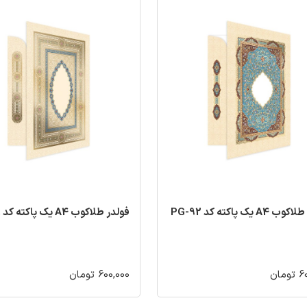
A4 یک پاکته کد PG-92
فولدر طلاکوب A4 یک پاکته کد PG-91
مان
600,000 تومان