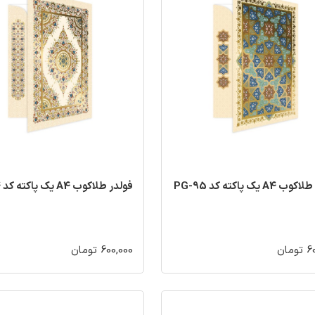
A4 یک پاکته کد PG-95
فولدر طلاکوب A4 یک پاکته کد PG-94
مان
600,000 تومان