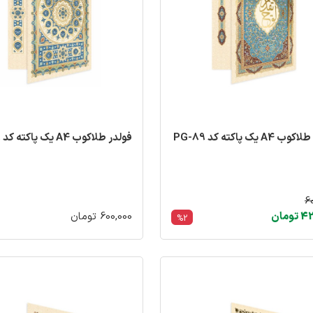
A4 یک پاکته کد PG-89
فولدر طلاکوب A4 یک پاکته کد PG-99
6
ومان
600,000 تومان
%2