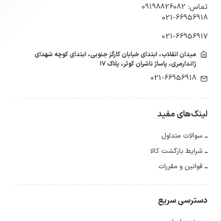
تماس: 09198826082
021-66956918
021-66956917
میدان انقلاب، ابتدای خیابان کارگز جنوبی، ابتدای کوچه شهدای
ژاندارمری، پاساژ ناشران کوثر، پلاک ۱۷
021-66956918
لینک‌های مفید
سوالات متداول
شرایط بازگشت کالا
قوانین و مقررات
دسترسی سریع