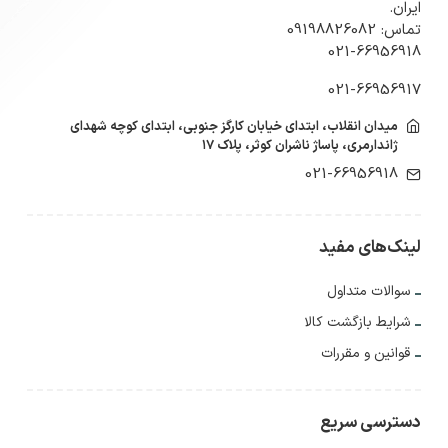
ایران.
تماس: 09198826082
021-66956918
021-66956917
میدان انقلاب، ابتدای خیابان کارگز جنوبی، ابتدای کوچه شهدای
ژاندارمری، پاساژ ناشران کوثر، پلاک ۱۷
021-66956918
لینک‌های مفید
سوالات متداول
شرایط بازگشت کالا
قوانین و مقررات
دسترسی سریع