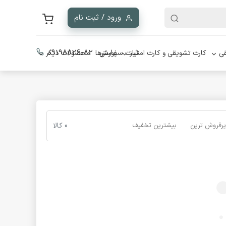
ورود / ثبت نام
ثبت سفارش :
09198826082
ی
کارت تشویقی و کارت امتیاز
پوسترها
محصولات دیگر
پرفروش ترین
بیشترین تخفیف
0 کالا