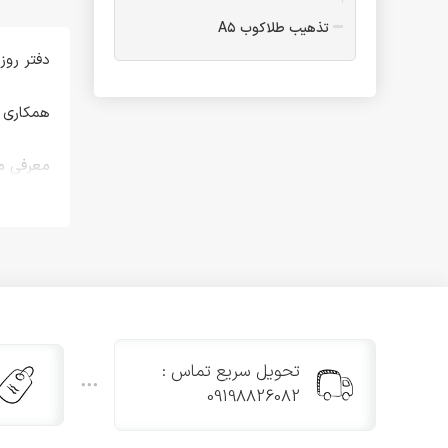
تذهیب طلاکوب A۵
دفتر روز
فولدر
فولدر A۴ یک پاکته
همکاری ن
فولدر A۴ دو پاکته
فولدر B۵
معرفی 
فولدر A۴ طلاکوب یک پاکته
فولدر A۵ یک پاکته
سانتی‌مت
تقدیرنامه
بوده و د
تقدیرنامه مدرسه تاشو
تقدیرنامه B۵ طلاکوب
مشخصات
تقدیرنامه پیش دبستانی
• ابعاد: ۲۱ × ۱۴.۵ سانتی‌م
تقدیرنامه جشن الفبا
• طرح جل
تقدیرنامه پایان دوره ابتدایی
تحویل سریع تماس :
• رنگ صف
تقدیرنامه و جشن عبادت سه
09198826082
بعدی
• ویژگی
تقدیرنامه جشن عبادت