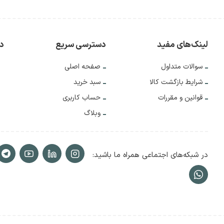
ویژگی‌ها
ی‌توانند در بخش‌های دفتر، گزارش روزانه انجام تکالیف، ساعت خواب و بید
ارای جدول‌های ارزیابی ماهانه درسی، کارنامه‌های میان‌ترم، صفحات ویژ
لینک‌های مفید
دسترسی سریع
دس
مه اردوها است.
سوالات متداول
صفحه اصلی
تداول:
شرایط بازگشت کالا
سبد خرید
قوانین و مقررات
حساب کاربری
 دفتر برای همه پایه‌های دبستان طراحی شده و قابل استفاده است.
وبلاگ
حات مخصوص پر کردن توسط والدین و معلم به‌طور کامل آماده شده است
در شبکه‌های اجتماعی همراه ما باشید:
 مقوایی مقاوم و چاپ با کیفیت بالا، ماندگاری این دفتر را تضمین می‌کند.
شارات حفظی این محصول را به‌صورت عمده و در تعداد دلخواه مدارس عرضه
ت سفارش: