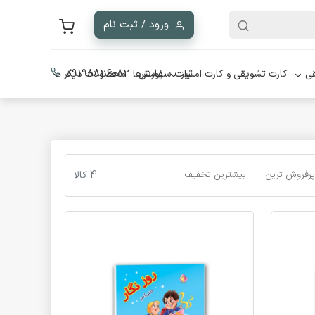
ورود / ثبت نام
ثبت سفارش :
09198826082
ی
کارت تشویقی و کارت امتیاز
پوسترها
محصولات دیگر
پرفروش ترین
بیشترین تخفیف
4 کالا