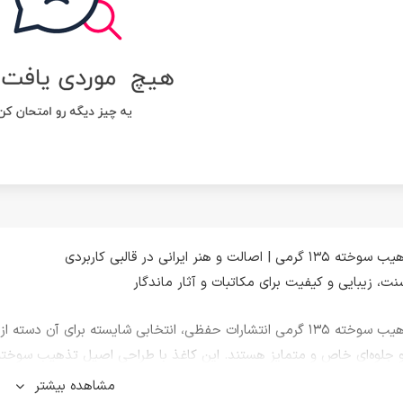
 | اصالت و هنر ایرانی در قالبی کاربردی
ت، زیبایی و کیفیت برای مکاتبات و آثار ماندگار
کاغذ تذهیب سوخته ۱۳۵ گرمی انتشارات حفظی، انتخابی شایسته برای آ
و جلوه‌ای خاص و متمایز هستند. این کاغذ با طراحی اصیل تذهیب سوخته، جل
و در عین حال، از استانداردهای چاپ و نگارش نیز پیروی می‌کند.
مشاهده بیشتر