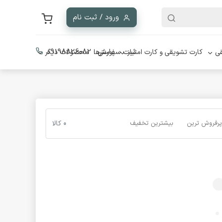
ورود / ثبت نام
ثبت سفارش :
09198826082
ی
کارت تشویقی و کارت امتیاز
پوسترها
محصولات دیگر
پرفروش ترین
بیشترین تخفیف
0 کالا