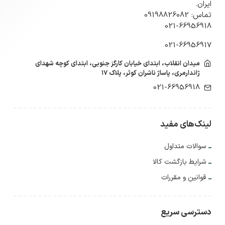
ایران.
تماس: 09198826082
021-66956918
021-66956917
میدان انقلاب، ابتدای خیابان کارگز جنوبی، ابتدای کوچه شهدای
ژاندارمری، پاساژ ناشران کوثر، پلاک ۱۷
021-66956918
لینک‌های مفید
سوالات متداول
شرایط بازگشت کالا
قوانین و مقررات
دسترسی سریع