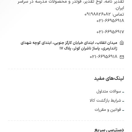
تقدیر نامه، لوح تقدیر، فولدر و محصولات مدرسه در سراسر
ایران.
تماس: 09198826082
021-66956918
021-66956917
میدان انقلاب، ابتدای خیابان کارگز جنوبی، ابتدای کوچه شهدای
ژاندارمری، پاساژ ناشران کوثر، پلاک ۱۷
021-66956918
لینک‌های مفید
سوالات متداول
شرایط بازگشت کالا
قوانین و مقررات
دسترسی سریع