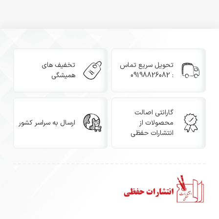
تحویل سریع تماس
تخفیف های
: 09198826082
همیشگی
گارانتی اصالت
محصولات از
ارسال به سراسر کشور
انتشارات حفظی