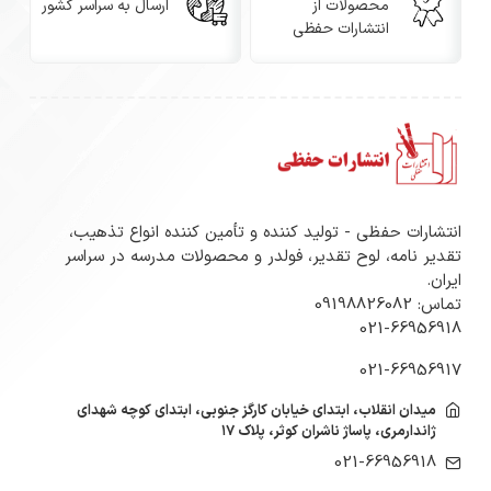
ابعاد: A4 (۲۱ × ۲۹.۷ سانتی‌متر)
محصولات از
ارسال به سراسر کشور
انتشارات حفظی
گرماژ: ۱۳۵ گرم، با ضخامت کافی برای استفاده رسمی
جنس: گلاسه مات مرغوب با چاپ باکیفیت
چاپ‌پذیری: مناسب برای پرینترهای لیزری و جوهرافشان A4
قابلیت نوشتار دستی: امکان خوشنویسی با قلم یا خودکار
انتشارات حفظی - تولید کننده و تأمین کننده انواع تذهیب،
تقدیر نامه، لوح تقدیر، فولدر و محصولات مدرسه در سراسر
بدون پخش شدن جوهر
ایران.
تماس: 09198826082
مضامین طراحی: تصویری از مقام معظم رهبری، نقوش
021-66956918
اسلیمی مذهبی، طرح‌های مکه و مدینه
021-66956917
کاربردها
میدان انقلاب، ابتدای خیابان کارگز جنوبی، ابتدای کوچه شهدای
ژاندارمری، پاساژ ناشران کوثر، پلاک ۱۷
تولید لوح‌های تقدیر ویژه مناسبت‌های انقلابی و مذهبی
021-66956918