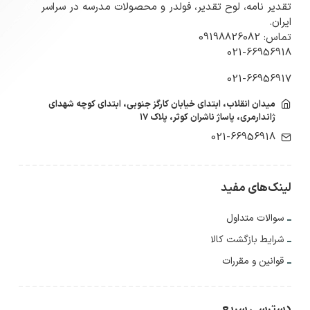
تقدیر نامه، لوح تقدیر، فولدر و محصولات مدرسه در سراسر
ایران.
تماس: 09198826082
021-66956918
021-66956917
میدان انقلاب، ابتدای خیابان کارگز جنوبی، ابتدای کوچه شهدای
ژاندارمری، پاساژ ناشران کوثر، پلاک ۱۷
021-66956918
لینک‌های مفید
سوالات متداول
شرایط بازگشت کالا
قوانین و مقررات
دسترسی سریع