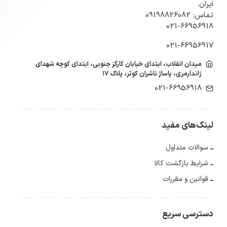
ایران.
تماس: 09198826082
021-66956918
021-66956917
میدان انقلاب، ابتدای خیابان کارگز جنوبی، ابتدای کوچه شهدای
ژاندارمری، پاساژ ناشران کوثر، پلاک ۱۷
021-66956918
لینک‌های مفید
سوالات متداول
شرایط بازگشت کالا
قوانین و مقررات
دسترسی سریع