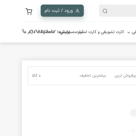
ورود / ثبت نام
ثبت سفارش :
09198826082
ی
کارت تشویقی و کارت امتیاز
پوسترها
محصولات دیگر
پرفروش ترین
بیشترین تخفیف
0 کالا