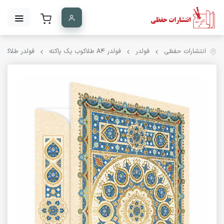
انتشارات حفظی
فولدر
فولدر A۴ طلاکوب یک پاکته
فولدر طلاکوب A4 یک پاکته کد 99