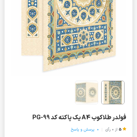
فولدر طلاکوب A4 یک پاکته کد PG-99
5
از
0
رأی
0
پرسش و پاسخ