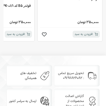
فولدر B5 کد PK-01/1
350,000 تومان
350,000 تومان
افزودن به سبد
افزودن به سبد
تحویل سریع تماس
تخفیف های
: 09198826082
همیشگی
گارانتی اصالت
محصولات از
ارسال به سراسر کشور