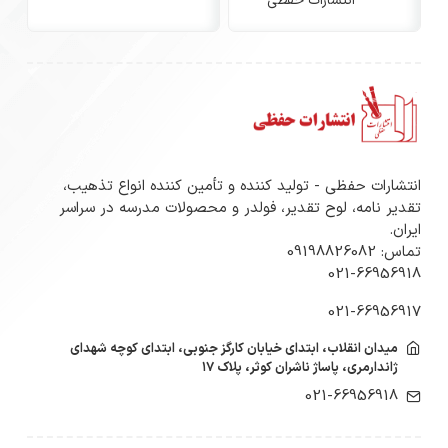
انتشارات حفظی
انتشارات حفظی - تولید کننده و تأمین کننده انواع تذهیب،
تقدیر نامه، لوح تقدیر، فولدر و محصولات مدرسه در سراسر
ایران.
تماس: 09198826082
021-66956918
021-66956917
میدان انقلاب، ابتدای خیابان کارگز جنوبی، ابتدای کوچه شهدای
ژاندارمری، پاساژ ناشران کوثر، پلاک ۱۷
021-66956918