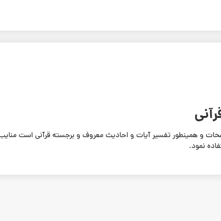
رآنی
حات و همینطور تفسیر آیات و احادیث معروف و برجسته قرآنی است منایب بر
اده نمود.