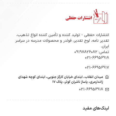
انتشارات حفظی - تولید کننده و تأمین کننده انواع تذهیب،
تقدیر نامه، لوح تقدیر، فولدر و محصولات مدرسه در سراسر
ایران.
تماس: 09198826082
021-66956918
021-66956917
میدان انقلاب، ابتدای خیابان کارگز جنوبی، ابتدای کوچه شهدای
ژاندارمری، پاساژ ناشران کوثر، پلاک ۱۷
021-66956918
لینک‌های مفید