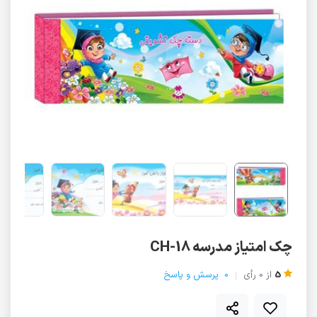
چک امتیاز مدرسه CH-18
5
از
0
رأی
0
پرسش و پاسخ