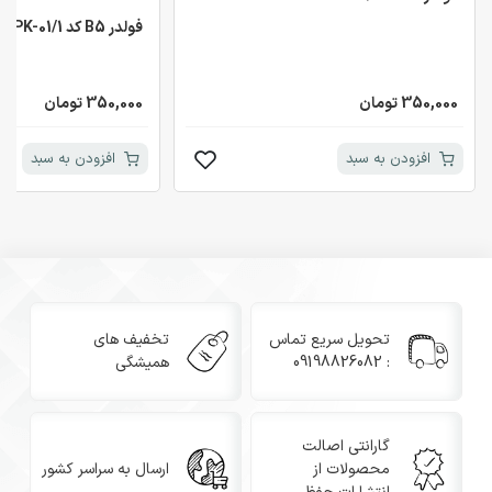
فولدر B5 کد PK-01/1
350,000 تومان
350,000 تومان
افزودن به سبد
افزودن به سبد
تحویل سریع تماس
تخفیف های
: 09198826082
همیشگی
گارانتی اصالت
محصولات از
ارسال به سراسر کشور