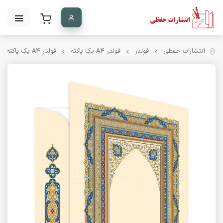
انتشارات حفظی
فولدر
فولدر A۴ یک پاکته
فولدر A4 یک پاکته کد PK-15