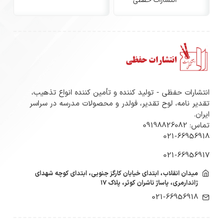
انتشارات حفظی
انتشارات حفظی - تولید کننده و تأمین کننده انواع تذهیب،
تقدیر نامه، لوح تقدیر، فولدر و محصولات مدرسه در سراسر
ایران.
تماس: 09198826082
021-66956918
021-66956917
میدان انقلاب، ابتدای خیابان کارگز جنوبی، ابتدای کوچه شهدای
ژاندارمری، پاساژ ناشران کوثر، پلاک ۱۷
021-66956918