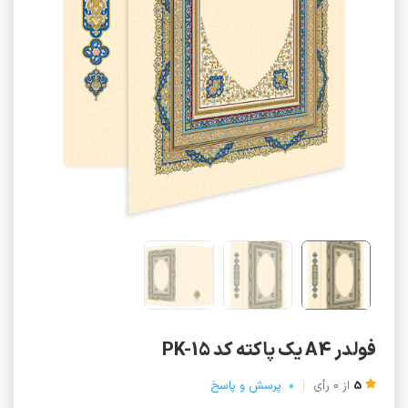
فولدر A4 یک پاکته کد PK-15
5
از
0
رأی
0
پرسش و پاسخ