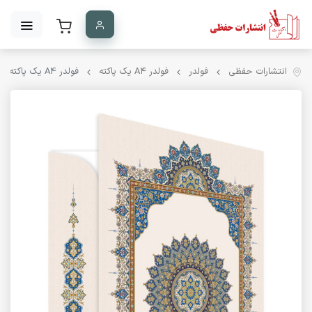
انتشارات حفظی
فولدر
فولدر A۴ یک پاکته
فولدر A4 یک پاکته کد PK-03