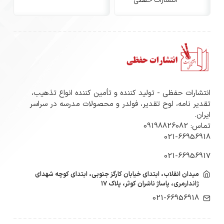
انتشارات حفظی
انتشارات حفظی - تولید کننده و تأمین کننده انواع تذهیب،
تقدیر نامه، لوح تقدیر، فولدر و محصولات مدرسه در سراسر
ایران.
تماس: 09198826082
021-66956918
021-66956917
میدان انقلاب، ابتدای خیابان کارگز جنوبی، ابتدای کوچه شهدای
ژاندارمری، پاساژ ناشران کوثر، پلاک ۱۷
021-66956918