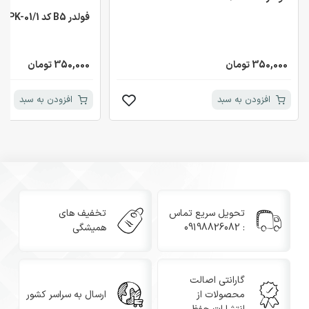
فولدر B5 کد PK-01/1
350,000 تومان
350,000 تومان
افزودن به سبد
افزودن به سبد
تحویل سریع تماس
تخفیف های
: 09198826082
همیشگی
گارانتی اصالت
محصولات از
ارسال به سراسر کشور