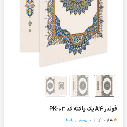
فولدر A4 یک پاکته کد PK-03
5
از
0
رأی
0
پرسش و پاسخ