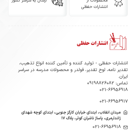
محصولات از
ارسال به سراسر کشور
انتشارات حفظی
انتشارات حفظی - تولید کننده و تأمین کننده انواع تذهیب،
تقدیر نامه، لوح تقدیر، فولدر و محصولات مدرسه در سراسر
ایران.
تماس: 09198826082
021-66956918
021-66956917
میدان انقلاب، ابتدای خیابان کارگز جنوبی، ابتدای کوچه شهدای
ژاندارمری، پاساژ ناشران کوثر، پلاک ۱۷
021-66956918