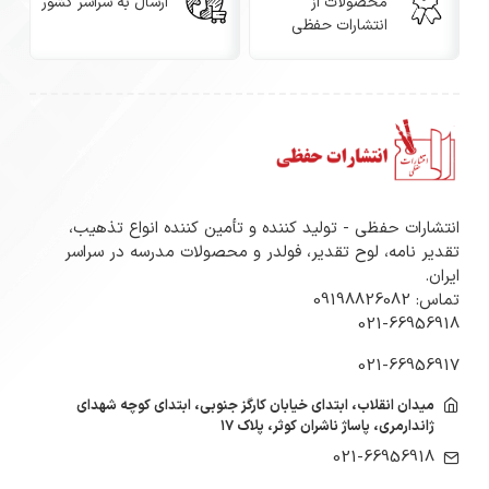
محصولات از
ارسال به سراسر کشور
انتشارات حفظی
انتشارات حفظی - تولید کننده و تأمین کننده انواع تذهیب،
تقدیر نامه، لوح تقدیر، فولدر و محصولات مدرسه در سراسر
ایران.
تماس: 09198826082
021-66956918
021-66956917
میدان انقلاب، ابتدای خیابان کارگز جنوبی، ابتدای کوچه شهدای
ژاندارمری، پاساژ ناشران کوثر، پلاک ۱۷
021-66956918