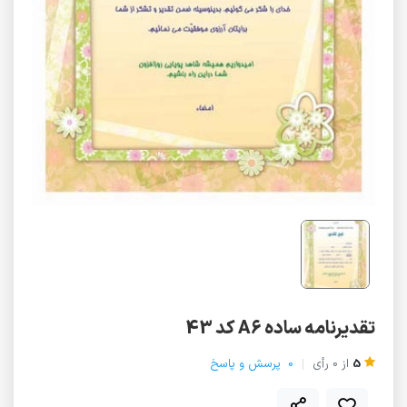
تقدیرنامه ساده A6 کد 43
5
از
0
رأی
0
پرسش و پاسخ