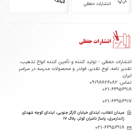
انتشارات حفظی
انتشارات حفظی - تولید کننده و تأمین کننده انواع تذهیب،
تقدیر نامه، لوح تقدیر، فولدر و محصولات مدرسه در سراسر
ایران.
تماس: 09198826082
021-66956918
021-66956917
میدان انقلاب، ابتدای خیابان کارگز جنوبی، ابتدای کوچه شهدای
ژاندارمری، پاساژ ناشران کوثر، پلاک ۱۷
021-66956918