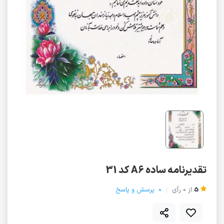
تقدیرنامه ساده A6 کد 31
5
از
0
رأی
0
پرسش و پاسخ