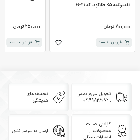
تقدیرنامه B5 طلاکوب کد G-21
700,000 تومان
250,000 تومان
افزودن به سبد
افزودن به سبد
تحویل سریع تماس
تخفیف های
: 09198826082
همیشگی
گارانتی اصالت
محصولات از
ارسال به سراسر کشور
انتشارات حفظی