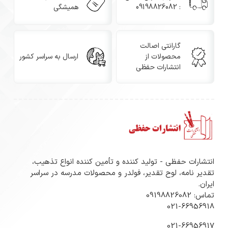
: 09198826082
همیشگی
گارانتی اصالت
محصولات از
ارسال به سراسر کشور
انتشارات حفظی
انتشارات حفظی - تولید کننده و تأمین کننده انواع تذهیب،
تقدیر نامه، لوح تقدیر، فولدر و محصولات مدرسه در سراسر
ایران.
تماس: 09198826082
021-66956918
021-66956917