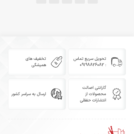
تحویل سریع تماس
تخفیف های
: 09198826082
همیشگی
گارانتی اصالت
محصولات از
ارسال به سراسر کشور
انتشارات حفظی