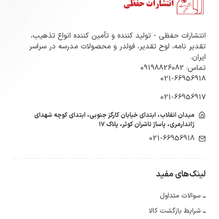
انتشارات حفظی - تولید کننده و تأمین کننده انواع تذهیب،
تقدیر نامه، لوح تقدیر، فولدر و محصولات مدرسه در سراسر
ایران.
تماس: 09198826082
021-66956918
021-66956917
میدان انقلاب، ابتدای خیابان کارگز جنوبی، ابتدای کوچه شهدای
ژاندارمری، پاساژ ناشران کوثر، پلاک ۱۷
021-66956918
لینک‌های مفید
سوالات متداول
شرایط بازگشت کالا